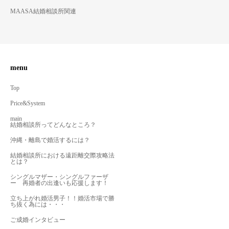
MAASA結婚相談所関連
menu
Top
Price&System
main
結婚相談所ってどんなところ？
沖縄・離島で婚活するには？
結婚相談所における遠距離交際攻略法
とは？
シングルマザー・シングルファーザ
ー 再婚者の出逢いも応援します！
立ち上がれ婚活男子！！婚活市場で勝
ち抜く為には・・・
ご成婚インタビュー