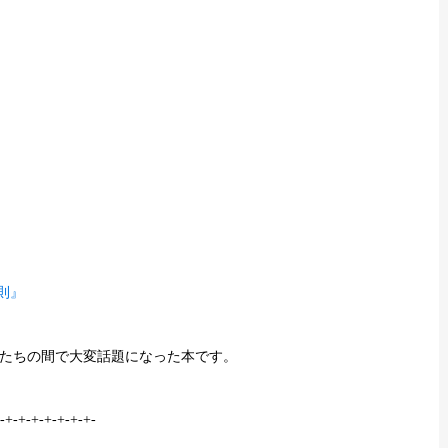
則』
たちの間で大変話題になった本です。
-+-+-+-+-+-+-+-