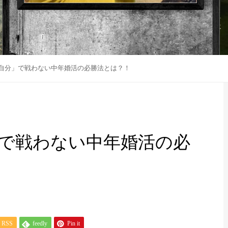
自分」で戦わない中年婚活の必勝法とは？！
で戦わない中年婚活の必
RSS
feedly
Pin it