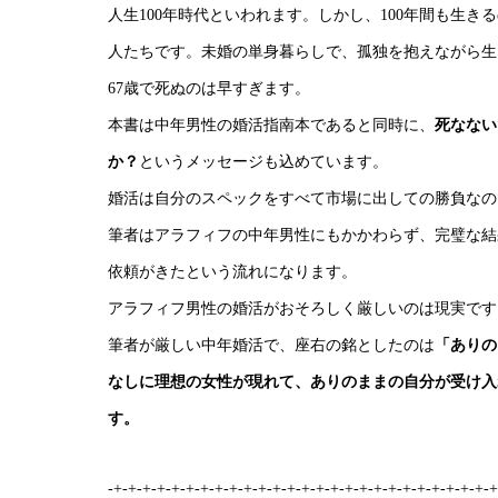
人生100年時代といわれます。しかし、100年間も生
人たちです。未婚の単身暮らしで、孤独を抱えながら生
67歳で死ぬのは早すぎます。
本書は中年男性の婚活指南本であると同時に、
死なない
か？
というメッセージも込めています。
婚活は自分のスペックをすべて市場に出しての勝負なの
筆者はアラフィフの中年男性にもかかわらず、完璧な結
依頼がきたという流れになります。
アラフィフ男性の婚活がおそろしく厳しいのは現実です
筆者が厳しい中年婚活で、座右の銘としたのは
「ありの
なしに理想の女性が現れて、ありのままの自分が受け入
す。
-+-+-+-+-+-+-+-+-+-+-+-+-+-+-+-+-+-+-+-+-+-+-+-+-+-+-+