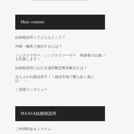
Main contents
結婚相談所ってどんなところ？
沖縄・離島で婚活するには？
シングルマザー・シングルファーザー 再婚者の出逢い
も応援します！
結婚相談所における遠距離交際攻略法とは？
立ち上がれ婚活男子！！婚活市場で勝ち抜く為に
は・・・
ご成婚インタビュー
MAASA結婚相談所
ご利用料金＆システム