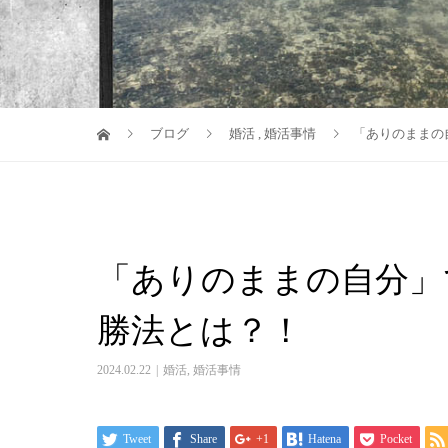
ブログ
婚活
,
婚活事情
「ありのままの
「ありのままの自分」
勝法とは？！
2024.02.22
婚活
,
婚活事情
Tweet
Share
+1
Hatena
Pocket