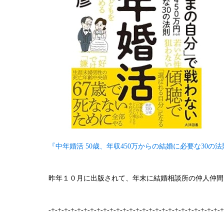
『中年婚活 50歳、年収450万からの結婚に必要な30の法
昨年１０月に出版されて、年末に結婚相談所の仲人仲間
-+-+-+-+-+-+-+-+-+-+-+-+-+-+-+-+-+-+-+-+-+-+-+-+-+-+-+