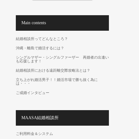
Main contents
結婚相談所ってどんなところ？
沖縄・離島で婚活するには？
シングルマザー・シングルファーザー 再婚者の出逢い
も応援します！
結婚相談所における遠距離交際攻略法とは？
立ち上がれ婚活男子！！婚活市場で勝ち抜く為に
は・・・
ご成婚インタビュー
MAASA結婚相談所
ご利用料金＆システム