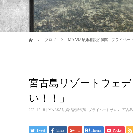
ブログ
MAASA結婚相談所関連
,
プライベー
宮古島リゾートウェデ
い！！」
2021.12.18
MAASA結婚相談所関連
,
プライベートサロン
,
宮古島
Tweet
Share
+1
Hatena
Pocket