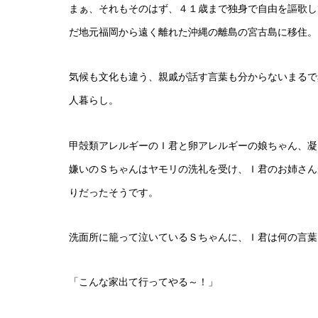
まぁ、それもそのはず、４１歳まで独身で自由を謳歌し
だ地元福岡から遠く離れた沖縄の離島の宮古島に移住。
気候も文化も違う、親戚が話す言葉も分からないまるで
人暮らし。
甲殻類アレルギーのＩ君と卵アレルギーの娘ちゃん、凝
嫌いのＳちゃんはヤモリの洗礼を受け、Ｉ君のお姉さん
りだったそうです。
洗面所に籠って泣いているＳちゃんに、Ｉ君は何の言葉
「こんな家出て行ってやる～！」