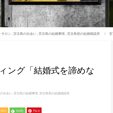
トサロン
,
宮古島の出会い
,
宮古島の結婚事情
,
宮古島初の結婚相談所
宮
ィング「結婚式を諦めな
の出会い
,
宮古島の結婚事情
,
宮古島初の結婚相談所
RSS
feedly
Pin it