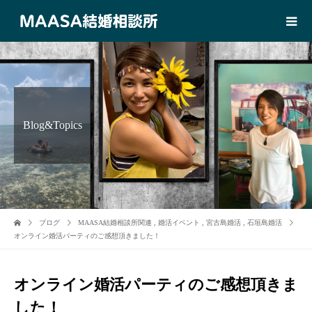
Blog&Topics
ブログ
MAASA結婚相談所関連
,
婚活イベント
,
宮古島婚活
,
石垣島婚活
オンライン婚活パーティのご感想頂きました！
オンライン婚活パーティのご感想頂きま
した！