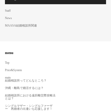
Staff
News
MAASA結婚相談所関連
menu
Top
Price&System
main
結婚相談所ってどんなところ？
沖縄・離島で婚活するには？
結婚相談所における遠距離交際攻略法
とは？
シングルマザー・シングルファーザ
ー 再婚者の出逢いも応援します！