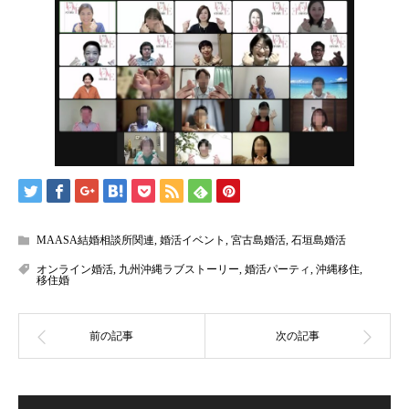
MAASA結婚相談所関連
,
婚活イベント
,
宮古島婚活
,
石垣島婚活
オンライン婚活
,
九州沖縄ラブストーリー
,
婚活パーティ
,
沖縄移住
,
移住婚