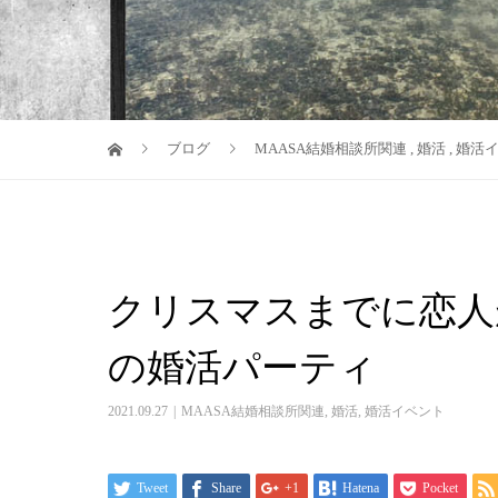
ブログ
MAASA結婚相談所関連
,
婚活
,
婚活
クリスマスまでに恋人
の婚活パーティ
2021.09.27
MAASA結婚相談所関連
,
婚活
,
婚活イベント
Tweet
Share
+1
Hatena
Pocket