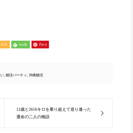
RSS
feedly
Pin it
会い
,
婚活パーティ
,
沖縄婚活
12歳と2616キロを乗り超えて巡り逢った
運命の二人の物語