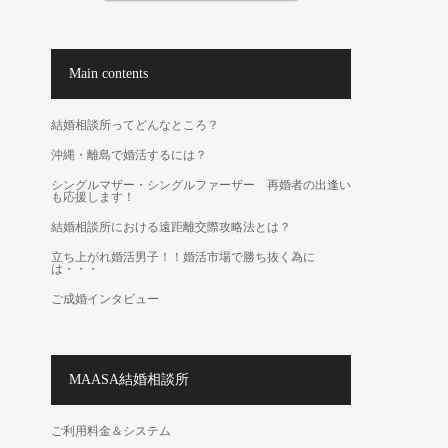
Main contents
結婚相談所ってどんなところ？
沖縄・離島で婚活するには？
シングルマザー・シングルファーザー 再婚者の出逢い
も応援します！
結婚相談所における遠距離交際攻略法とは？
立ち上がれ婚活男子！！婚活市場で勝ち抜く為に
は・・・
ご成婚インタビュー
MAASA結婚相談所
ご利用料金＆システム