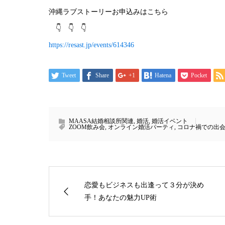
沖縄ラブストーリーお申込みはこちら
👇 👇 👇
https://resast.jp/events/614346
Tweet
Share
+1
Hatena
Pocket
MAASA結婚相談所関連
,
婚活
,
婚活イベント
ZOOM飲み会
,
オンライン婚活パーティ
,
コロナ禍での出
恋愛もビジネスも出逢って３分が決め
手！あなたの魅力UP術