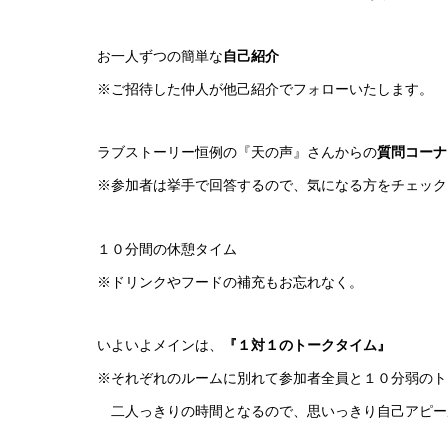
お一人ずつの簡単な
自己紹介
※ご招待した仲人が他己紹介でフォローいたします。
ラブストーリー恒例の『天の声』さんからの
質問コーナ
※参加者は挙手で回答するので、気になる方をチェック
１０分間の休憩タイム
※ドリンクやフードの補充もお忘れなく。
いよいよメインは、
『１対１のトークタイム』
※それぞれのルームに別れて参加者全員と１０分弱のト
二人っきりの時間となるので、思いっきり自己アピー