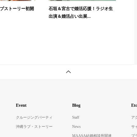
のラブストーリー初開
石垣＆宮古で婚活応援！ラジオ生
出演＆婚活占い出展...
Event
Blog
Et
クルージングパーティ
Staff
ア
沖縄ラブ・ストーリー
News
サ
MAASA結婚相談所関連
プ