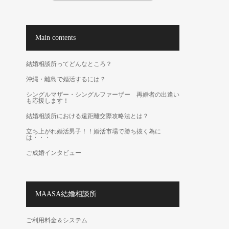
Main contents
結婚相談所ってどんなところ？
沖縄・離島で婚活するには？
シングルマザー・シングルファーザー 再婚者の出逢い
も応援します！
結婚相談所における遠距離交際攻略法とは？
立ち上がれ婚活男子！！婚活市場で勝ち抜く為に
は・・・
ご成婚インタビュー
MAASA結婚相談所
ご利用料金＆システム