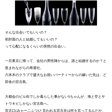
そんな出会いでもいいの？
初対面の人と結婚してもいいの？
って心配になるくらいの突然の出会い。
一旦東京に帰って、会社の男性陣からは、誰と結婚するのか？と
羨まれながらの寿退社。
六本木のクラブで盛大なお祝いパーティーからの嫁いだ先は、ど
田舎の宮古島。
大都会のビル街でしか暮らした事がないSちゃんが、海と空とサ
トウキビしかない宮古島へ。
宮古口(みゃーこふつ)と言われる宮古弁は何を言ってるんだか、