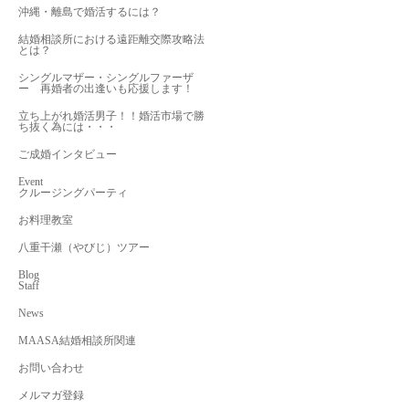
沖縄・離島で婚活するには？
結婚相談所における遠距離交際攻略法
とは？
シングルマザー・シングルファーザ
ー 再婚者の出逢いも応援します！
立ち上がれ婚活男子！！婚活市場で勝
ち抜く為には・・・
ご成婚インタビュー
Event
クルージングパーティ
お料理教室
八重干瀬（やびじ）ツアー
Blog
Staff
News
MAASA結婚相談所関連
お問い合わせ
メルマガ登録