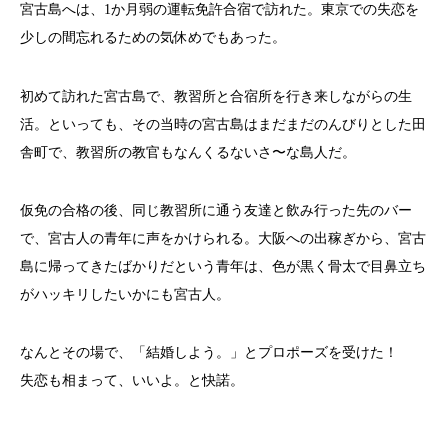
宮古島へは、1か月弱の運転免許合宿で訪れた。東京での失恋を
少しの間忘れるための気休めでもあった。
初めて訪れた宮古島で、教習所と合宿所を行き来しながらの生
活。といっても、その当時の宮古島はまだまだのんびりとした田
舎町で、教習所の教官もなんくるないさ〜な島人だ。
仮免の合格の後、同じ教習所に通う友達と飲み行った先のバー
で、宮古人の青年に声をかけられる。大阪への出稼ぎから、宮古
島に帰ってきたばかりだという青年は、色が黒く骨太で目鼻立ち
がハッキリしたいかにも宮古人。
なんとその場で、「結婚しよう。」とプロポーズを受けた！
失恋も相まって、いいよ。と快諾。