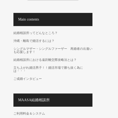
Main contents
結婚相談所ってどんなところ？
沖縄・離島で婚活するには？
シングルマザー・シングルファーザー 再婚者の出逢い
も応援します！
結婚相談所における遠距離交際攻略法とは？
立ち上がれ婚活男子！！婚活市場で勝ち抜く為に
は・・・
ご成婚インタビュー
MAASA結婚相談所
ご利用料金＆システム