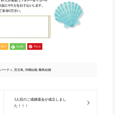
RSS
feedly
Pin it
活パーティ
,
宮古島
,
沖縄結婚
,
離島結婚
3人目のご成婚退会が成立しまし
た！！！