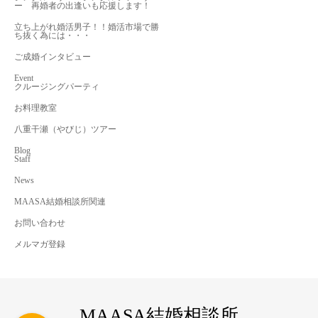
ー 再婚者の出逢いも応援します！
立ち上がれ婚活男子！！婚活市場で勝
ち抜く為には・・・
ご成婚インタビュー
Event
クルージングパーティ
お料理教室
八重干瀬（やびじ）ツアー
Blog
Staff
News
MAASA結婚相談所関連
お問い合わせ
メルマガ登録
MAASA結婚相談所