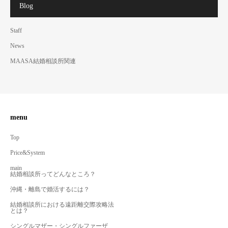
Blog
Staff
News
MAASA結婚相談所関連
menu
Top
Price&System
main
結婚相談所ってどんなところ？
沖縄・離島で婚活するには？
結婚相談所における遠距離交際攻略法
とは？
シングルマザー・シングルファーザ