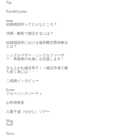
Top
Price&System
main
結婚相談所ってどんなところ？
沖縄・離島で婚活するには？
結婚相談所における遠距離交際攻略法
とは？
シングルマザー・シングルファーザ
ー 再婚者の出逢いも応援します！
立ち上がれ婚活男子！！婚活市場で勝
ち抜く為には・・・
ご成婚インタビュー
Event
クルージングパーティ
お料理教室
八重干瀬（やびじ）ツアー
Blog
Staff
News