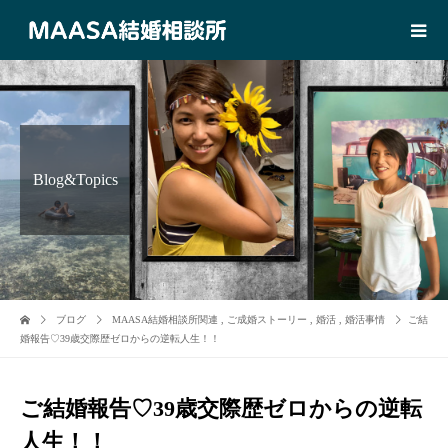
Blog&Topics
ブログ
MAASA結婚相談所関連
,
ご成婚ストーリー
,
婚活
,
婚活事情
ご結
婚報告♡39歳交際歴ゼロからの逆転人生！！
ご結婚報告♡39歳交際歴ゼロからの逆転
人生！！