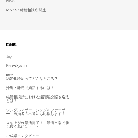
News
MAASA結婚相談所関連
menu
Top
Price&System
main
結婚相談所ってどんなところ？
沖縄・離島で婚活するには？
結婚相談所における遠距離交際攻略法
とは？
シングルマザー・シングルファーザ
ー 再婚者の出逢いも応援します！
立ち上がれ婚活男子！！婚活市場で勝
ち抜く為には・・・
ご成婚インタビュー