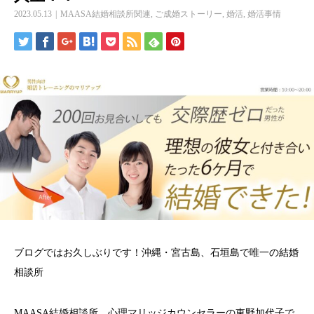
2023.05.13
MAASA結婚相談所関連
,
ご成婚ストーリー
,
婚活
,
婚活事情
ブログではお久しぶりです！沖縄・宮古島、石垣島で唯一の結婚
相談所
MAASA結婚相談所 心理マリッジカウンセラーの東野加代子で