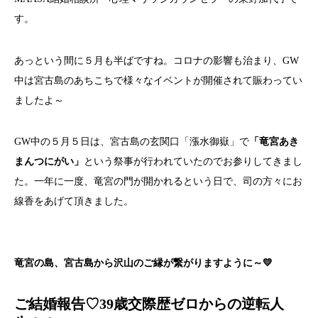
す。
あっという間に５月も半ばですね。コロナの影響も治まり、GW
中は宮古島のあちこちで様々なイベントが開催されて賑わってい
ましたよ～
GW中の５月５日は、宮古島の玄関口「漲水御嶽」で
「竜宮あき
まんつにがい」
という祭事が行われていたのでお参りしてきまし
た。一年に一度、竜宮の門が開かれるという日で、司の方々にお
線香をあげて頂きました。
竜宮の島、宮古島から沢山のご縁が繋がりますように～💛
ご結婚報告♡39歳交際歴ゼロからの逆転人