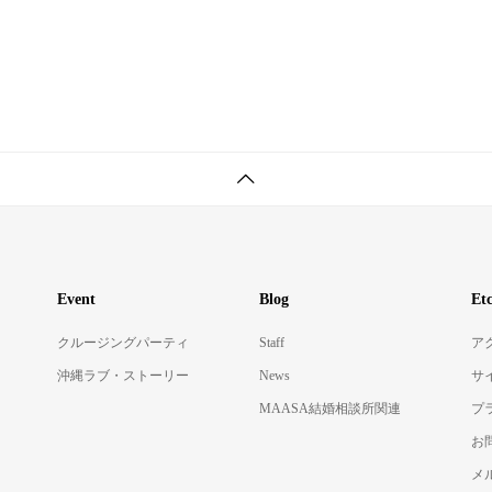
Event
Blog
Et
クルージングパーティ
Staff
ア
沖縄ラブ・ストーリー
News
サ
MAASA結婚相談所関連
プ
お
メ