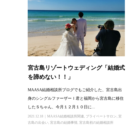
宮古島リゾートウェディング「結婚式
を諦めない！！」
MAASA結婚相談所ブログでもご紹介した、宮古島出
身のシングルファーザーＩ君と福岡から宮古島に移住
したＳちゃん、今月１２月１０日に...
2021.12.18
MAASA結婚相談所関連
,
プライベートサロン
,
宮
古島の出会い
,
宮古島の結婚事情
,
宮古島初の結婚相談所