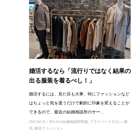
婚活するなら「流行りではなく結果の
出る服装を着るべし！」
婚活するには、見た目も大事、特にファッションなど
はちょっと気を遣うだけで劇的に印象を変えることが
できるので、最近の結婚相談所のサー...
2022.04.10
MAASA結婚相談所関連
,
プライベートサロン
,
婚
活
,
婚活ファッション