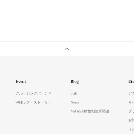
Event
Blog
Et
クルージングパーティ
Staff
ア
沖縄ラブ・ストーリー
News
サ
MAASA結婚相談所関連
プ
お
メ