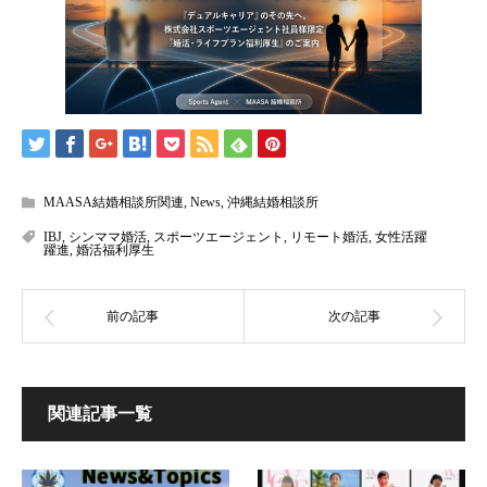
MAASA結婚相談所関連
,
News
,
沖縄結婚相談所
IBJ
,
シンママ婚活
,
スポーツエージェント
,
リモート婚活
,
女性活躍
躍進
,
婚活福利厚生
関連記事一覧