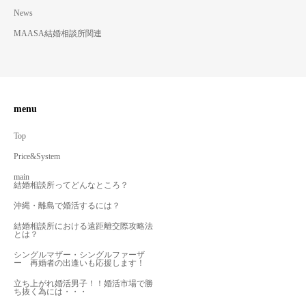
News
MAASA結婚相談所関連
menu
Top
Price&System
main
結婚相談所ってどんなところ？
沖縄・離島で婚活するには？
結婚相談所における遠距離交際攻略法
とは？
シングルマザー・シングルファーザ
ー 再婚者の出逢いも応援します！
立ち上がれ婚活男子！！婚活市場で勝
ち抜く為には・・・