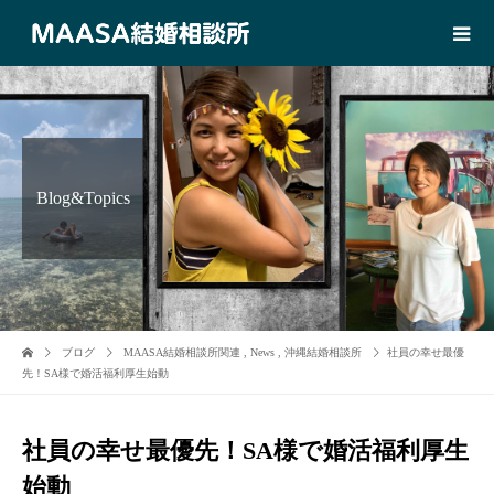
Blog&Topics
ブログ
MAASA結婚相談所関連
,
News
,
沖縄結婚相談所
社員の幸せ最優
先！SA様で婚活福利厚生始動
社員の幸せ最優先！SA様で婚活福利厚生
始動