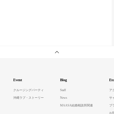
Event
Blog
Et
クルージングパーティ
Staff
ア
沖縄ラブ・ストーリー
News
サ
MAASA結婚相談所関連
プ
お