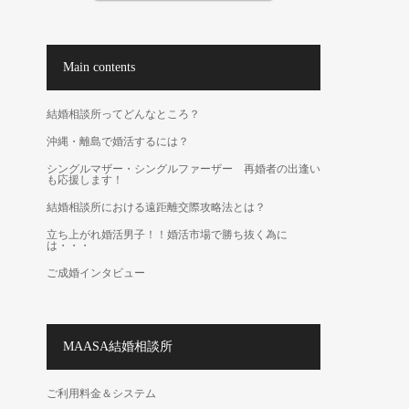
Main contents
結婚相談所ってどんなところ？
沖縄・離島で婚活するには？
シングルマザー・シングルファーザー 再婚者の出逢い
も応援します！
結婚相談所における遠距離交際攻略法とは？
立ち上がれ婚活男子！！婚活市場で勝ち抜く為に
は・・・
ご成婚インタビュー
MAASA結婚相談所
ご利用料金＆システム